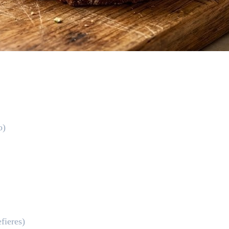
o)
fieres)