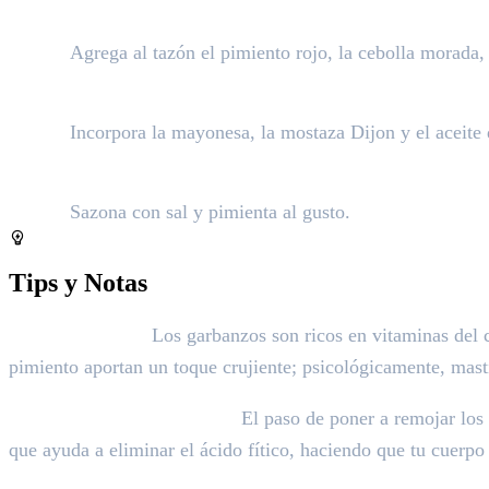
El color y el sabor:
Agrega al tazón el pimiento rojo, la cebolla morada, e
La cremosidad:
Incorpora la mayonesa, la mostaza Dijon y el aceite
El toque final:
Sazona con sal y pimienta al gusto.
Tips y Notas
Tip Nutricional:
Los garbanzos son ricos en vitaminas del c
pimiento aportan un toque crujiente; psicológicamente, masti
El Secreto de Preparación:
El paso de poner a remojar los 
que ayuda a eliminar el ácido fítico, haciendo que tu cuerp