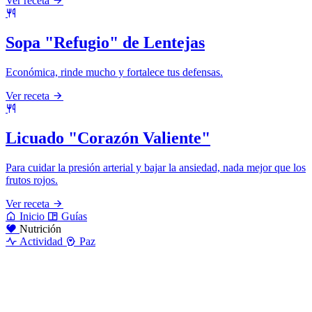
Ver receta
Sopa "Refugio" de Lentejas
Económica, rinde mucho y fortalece tus defensas.
Ver receta
Licuado "Corazón Valiente"
Para cuidar la presión arterial y bajar la ansiedad, nada mejor que los
frutos rojos.
Ver receta
Inicio
Guías
Nutrición
Actividad
Paz