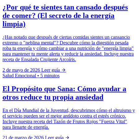
¿Por qué te sientes tan cansado después
de comer? (El secreto de la energía
limpia)
¿Has notado que después de ciertas comidas sientes un cansancio
extremo o "neblina mental"? Descubre cómo la digestión pesada
roba tu energía y cómo cambiar a una nutrición de "energía limpia"
para mantener tu mente alerta y reducir la ansiedad. Incluye nuestra
receta de Ensalada Crujiente Arcoíris.
2 de mayo de 2026
Leer guía
Salud Emocional
•
5 minutos
El Propósito que Sana: Cómo ayudar a
otros reduce tu propia ansiedad
En el Día Mundial de la Juventud, descubrimos cómo el altruismo y
el servicio pueden ser el mejor antídoto contra el estrés crónico.
Incluye nuestra receta del Tazón de Frutos Rojos "Fuerza Vital"
para llenarte de energía.
21 de marzo de 2026
Leer guía