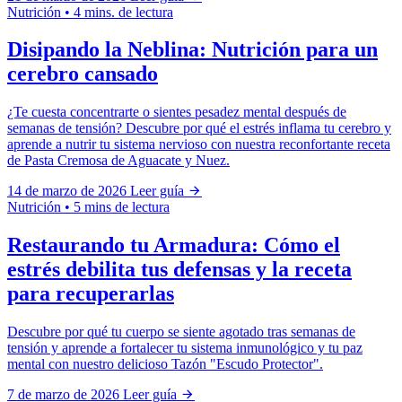
Nutrición
•
4 mins. de lectura
Disipando la Neblina: Nutrición para un
cerebro cansado
¿Te cuesta concentrarte o sientes pesadez mental después de
semanas de tensión? Descubre por qué el estrés inflama tu cerebro y
aprende a nutrir tu sistema nervioso con nuestra reconfortante receta
de Pasta Cremosa de Aguacate y Nuez.
14 de marzo de 2026
Leer guía
Nutrición
•
5 mins de lectura
Restaurando tu Armadura: Cómo el
estrés debilita tus defensas y la receta
para recuperarlas
Descubre por qué tu cuerpo se siente agotado tras semanas de
tensión y aprende a fortalecer tu sistema inmunológico y tu paz
mental con nuestro delicioso Tazón "Escudo Protector".
7 de marzo de 2026
Leer guía